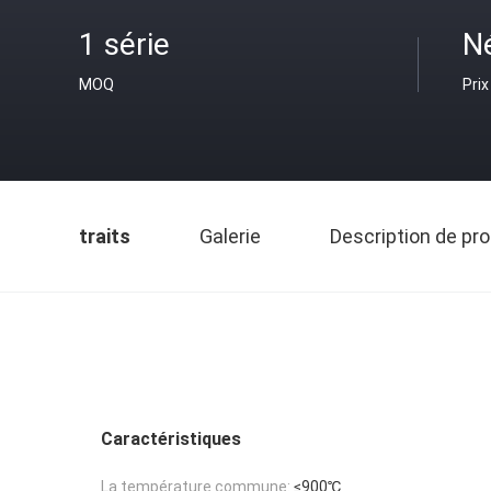
1 série
N
MOQ
Prix
traits
Galerie
Description de pro
Caractéristiques
La température commune:
≤900℃