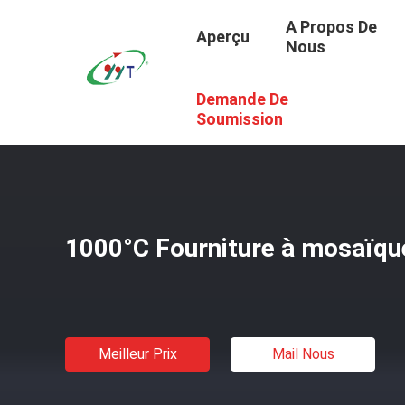
A Propos De
Aperçu
Nous
Demande De
Aperçu
/
Produits
/
Four En Verre Industriel
/
1000°C Four
Soumission
1000°C Fourniture à mosaïque 
Meilleur Prix
Mail Nous