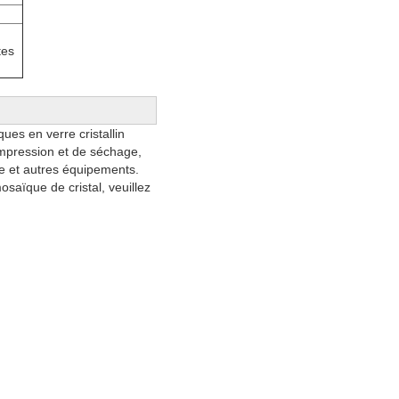
n
tes
es en verre cristallin
mpression et de séchage,
e et autres équipements.
saïque de cristal, veuillez