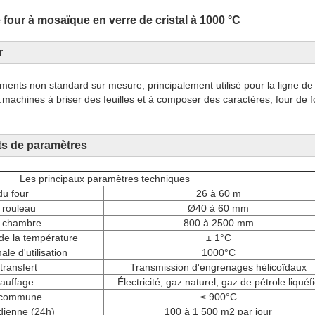
four à mosaïque en verre de cristal à 1000 °C
r
ents non standard sur mesure, principalement utilisé pour la ligne de
n.machines à briser des feuilles et à composer des caractères, four de 
.
uts de paramètres
Les principaux paramètres techniques
u four
26 à 60 m
 rouleau
Ø40 à 60 mm
a chambre
800 à 2500 mm
 de la température
± 1°C
e d'utilisation
1000°C
ransfert
Transmission d'engrenages hélicoïdaux
auffage
Électricité, gaz naturel, gaz de pétrole liquéf
 commune
≤ 900°C
dienne (24h)
100 à 1 500 m2 par jour