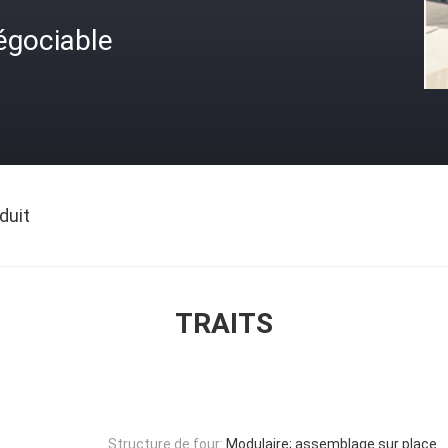
égociable
duit
TRAITS
Structure de four:
Modulaire; assemblage sur place