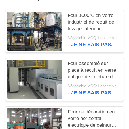
AFFAIRES
Four 1000℃ en verre
DEMANDEZ
industriel de recuit de
levage inférieur
UN DEVIS
Négociable MOQ:1 ensemble
- JE NE SAIS PAS.
PLAN
DU
Four assemblé sur
SITE
place à recuit en verre
optique de ceinture de
maille
PRIVACY
Négociable MOQ:1 ensemble
- JE NE SAIS PAS.
POLICY
Four de décoration en
verre horizontal
électrique de ceinture