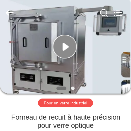
Yixing
Sunny
Furnace
Co.,
Ltd.
All
Rights
Reserved.
À
LA
MAISON
PRODUITS
VIDÉOS
À
Four en verre industriel
PROPOS
Forneau de recuit à haute précision
DE
pour verre optique