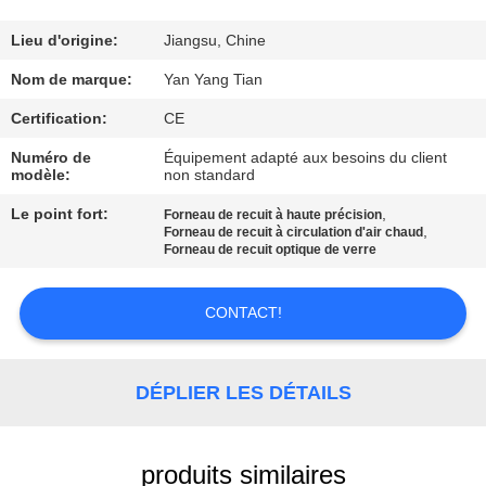
NOUS
Lieu d'origine:
Jiangsu, Chine
VISITE
Nom de marque:
Yan Yang Tian
DE
Certification:
CE
L'USINE
Numéro de
Équipement adapté aux besoins du client
modèle:
non standard
CONTRÔLE
Le point fort:
,
Forneau de recuit à haute précision
,
Forneau de recuit à circulation d'air chaud
DE
Forneau de recuit optique de verre
LA
CONTACT!
QUALITÉ
NOUVELLES
DÉPLIER LES DÉTAILS
LES
produits similaires