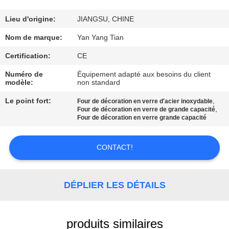
NOUS
Lieu d'origine:
JIANGSU, CHINE
VISITE
Nom de marque:
Yan Yang Tian
DE
Certification:
CE
L'USINE
Numéro de
Équipement adapté aux besoins du client
modèle:
non standard
CONTRÔLE
Le point fort:
,
Four de décoration en verre d'acier inoxydable
,
Four de décoration en verre de grande capacité
DE
Four de décoration en verre grande capacité
LA
CONTACT!
QUALITÉ
NOUVELLES
DÉPLIER LES DÉTAILS
LES
produits similaires