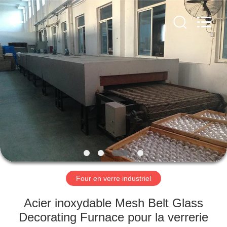
Yixing
Sunny
Furnace
Co.,
Ltd.
All
Rights
Reserved.
À
LA
MAISON
PRODUITS
VIDÉOS
À
Four en verre industriel
PROPOS
Acier inoxydable Mesh Belt Glass
DE
Decorating Furnace pour la verrerie