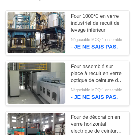
AFFAIRES
Four 1000℃ en verre
DEMANDEZ
industriel de recuit de
levage inférieur
UN DEVIS
Négociable MOQ:1 ensemble
- JE NE SAIS PAS.
PLAN
DU
Four assemblé sur
SITE
place à recuit en verre
optique de ceinture de
maille
PRIVACY
Négociable MOQ:1 ensemble
- JE NE SAIS PAS.
POLICY
Four de décoration en
verre horizontal
électrique de ceinture