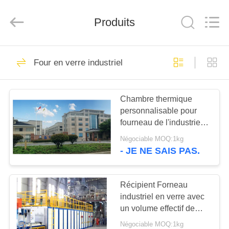
Yixing
Sunny
Furnace
Co.,
Produits
Ltd.
All
Rights
Reserved.
À
40
Four en verre industriel
LA
Chaudière
MAISON
industrielle
Chambre thermique
personnalisable pour
électrique
PRODUITS
fourneau de l'industrie
du verre avec une plage
Négociable MOQ:1kg
de température de 1500
VIDÉOS
- JE NE SAIS PAS.
à 1800 °C
81
Four en verre
À
Récipient Forneau
industriel en verre avec
PROPOS
industriel
un volume effectif de
DE
chambre de 0,5 à 3,5 m3
Négociable MOQ:1kg