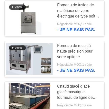
Forneau de fusion de
matériaux de verre
4
électrique de type boîte
Four continu de
20 ̊50 litres
Négociable MOQ:1 série
- JE NE SAIS PAS.
ceinture de maille
Forneau de recuit à
haute précision pour
verre optique
11
Négociable MOQ:1 série
- JE NE SAIS PAS.
Four à moufle de
laboratoire
Chaud glacé glacé
glacé mosaïque
fourneau de ligne de
production
Négociable MOQ:1 série