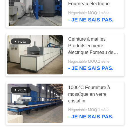
AFFAIRES
Fourneau électrique
Négociable MOQ:1 série
- JE NE SAIS PAS.
1
DEMANDEZ
UN DEVIS
Four abrasif
Ceinture à mailles
Produits en verre
PLAN
électrique Forneau de
DU
renforcement à coupe à
Négociable MOQ:1 série
chaud continue
SITE
- JE NE SAIS PAS.
13
PRIVACY
1000°C Fourniture à
mosaïque en verre
POLICY
New Energy étuvent
cristallin
Négociable MOQ:1 série
- JE NE SAIS PAS.