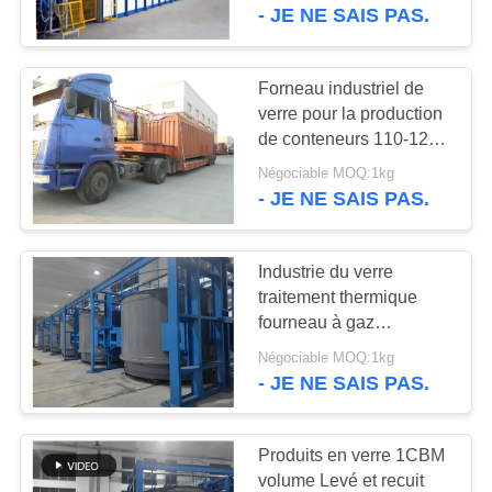
NOUS
et type de combustible
- JE NE SAIS PAS.
gazeux
VISITE
Forneau industriel de
57
DE
verre pour la production
Four en céramique
de conteneurs 110-125
L'USINE
m3/t Consommation et
industriel
Négociable MOQ:1kg
volume effectif de la
- JE NE SAIS PAS.
chambre de 0,5 à 3,5 m3
CONTRÔLE
DE
Industrie du verre
LA
traitement thermique
fourneau à gaz
QUALITÉ
22
carburant technologie
Négociable MOQ:1kg
Four à tunnel de
avancée
- JE NE SAIS PAS.
NOUVELLES
brique
Produits en verre 1CBM
LES
volume Levé et recuit