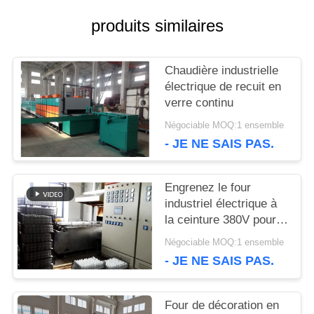
QUALITÉ
produits similaires
NOUVELLES
Chaudière industrielle
électrique de recuit en
verre continu
LES
Négociable MOQ:1 ensemble
AFFAIRES
- JE NE SAIS PAS.
DEMANDEZ
Engrenez le four
industriel électrique à
UN DEVIS
la ceinture 380V pour
le verre de recuit
Négociable MOQ:1 ensemble
- JE NE SAIS PAS.
PLAN
DU
Four de décoration en