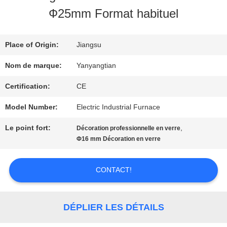
PROPOS
Ф25mm Format habituel
DE
NOUS
Place of Origin:
Jiangsu
Nom de marque:
Yanyangtian
VISITE
Certification:
CE
DE
Model Number:
Electric Industrial Furnace
L'USINE
Le point fort:
,
Décoration professionnelle en verre
Φ16 mm Décoration en verre
CONTRÔLE
CONTACT!
DE
LA
DÉPLIER LES DÉTAILS