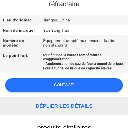
NOUS
réfractaire
VISITE
Lieu d'origine:
Jiangsu, Chine
DE
Nom de marque:
Yan Yang Tian
L'USINE
Numéro de
Équipement adapté aux besoins du client
modèle:
non standard
Le point fort:
four à tunnel à hautes températures
CONTRÔLE
d'agglomération
,
,
Agglomération de gaz de four à tunnel de brique
DE
Four à tunnel de brique de capacité élevée
LA
QUALITÉ
CONTACT!
NOUVELLES
DÉPLIER LES DÉTAILS
LES
produits similaires