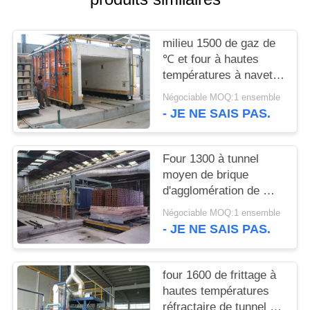
AFFAIRES
milieu 1500 de gaz de
DEMANDEZ
℃ et four à hautes
UN DEVIS
températures à navette
de mise à feu
Négociable MOQ:1 ensemble
- JE NE SAIS PAS.
PLAN
DU
Four 1300 à tunnel
SITE
moyen de brique
d'agglomération de ℃
PRIVACY
de la température
Négociable MOQ:1 ensemble
POLICY
- JE NE SAIS PAS.
four 1600 de frittage à
hautes températures
réfractaire de tunnel de