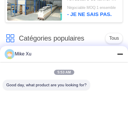
℃
Négociable MOQ:1 ensemble
- JE NE SAIS PAS.
Catégories populaires
Tous
Mike Xu
Chaudière industrielle
Four en verre
électrique
industriel
5:53 AM
Four en céramique
Four à tunnel de
Good day, what product are you looking for?
industriel
brique
Four abrasif
New Energy étuvent
Four continu de
Four à moufle de