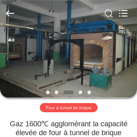
Yixing
Sunny
Furnace
Co.,
Ltd.
All
Rights
Reserved.
À
LA
MAISON
PRODUITS
VIDÉOS
À
Four à tunnel de brique
PROPOS
Gaz 1600℃ agglomérant la capacité
DE
élevée de four à tunnel de brique